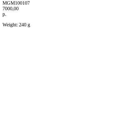
MGM100107
7000,00
р.
Weight: 240 g