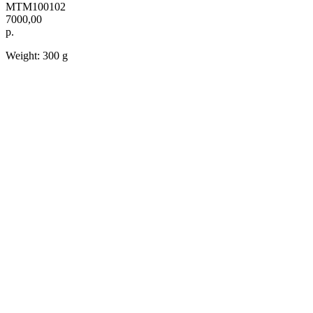
MTM100102
7000,00
р.
Weight: 300 g