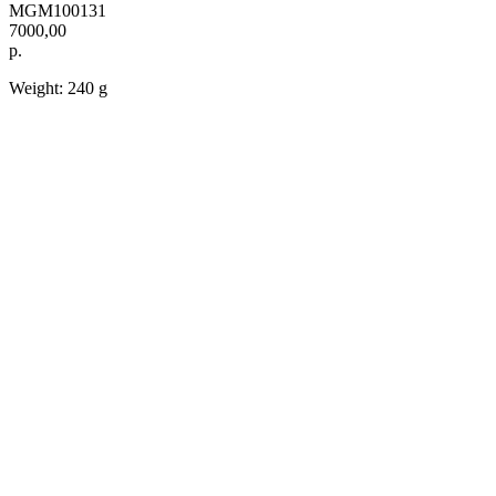
MGM100131
7000,00
р.
Weight: 240 g